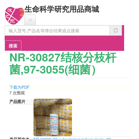
跳
生命科学研究用品商城
转
到
主
要
内
容
搜索
NR-30827结核分枝杆
菌,97-3055(细菌）
下载为PDF
7 次围观
产品图片