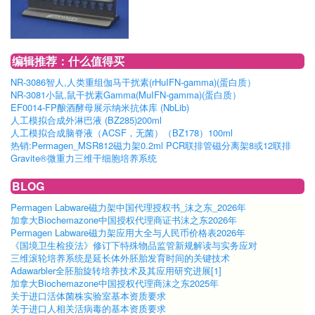
编辑推荐：什么值得买
NR-3086智人,人类重组伽马干扰素(rHuIFN-gamma)(蛋白质）
NR-3081小鼠,鼠干扰素Gamma(MuIFN-gamma)(蛋白质）
EF0014-FP酿酒酵母展示纳米抗体库 (NbLib)
人工模拟合成外淋巴液 (BZ285)200ml
人工模拟合成脑脊液（ACSF，无菌）（BZ178）100ml
热销:Permagen_MSR812磁力架0.2ml PCR联排管磁分离架8或12联排
Gravite®微重力三维干细胞培养系统
BLOG
Permagen Labware磁力架中国代理授权书_沫之东_2026年
加拿大Biochemazone中国授权代理商证书沫之东2026年
Permagen Labware磁力架应用大全与人民币价格表2026年
《国境卫生检疫法》修订下特殊物品监管新规解读与实务应对
三维滚轮培养系统是延长体外胚胎发育时间的关键技术
Adawarbler全胚胎旋转培养技术及其应用研究进展[1]
加拿大Biochemazone中国授权代理商沫之东2025年
关于进口活体菌株实验室基本资质要求
关于进口人相关活病毒的基本资质要求