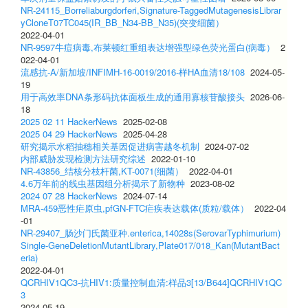
NR-24115_Borreliaburgdorferi,Signature-TaggedMutagenesisLibrar
yCloneT07TC045(IR_BB_N34-BB_N35)(突变细菌）
2022-04-01
NR-9597牛痘病毒,布莱顿红重组表达增强型绿色荧光蛋白(病毒）
2
022-04-01
流感抗-A/新加坡/INFIMH-16-0019/2016-样HA血清18/108
2024-05-
19
用于高效率DNA条形码抗体面板生成的通用寡核苷酸接头
2026-06-
18
2025 02 11 HackerNews
2025-02-08
2025 04 29 HackerNews
2025-04-28
研究揭示水稻抽穗相关基因促进病害越冬机制
2024-07-02
内部威胁发现检测方法研究综述
2022-01-10
NR-43856_结核分枝杆菌,KT-0071(细菌）
2022-04-01
4.6万年前的线虫基因组分析揭示了新物种
2023-08-02
2024 07 28 HackerNews
2024-07-14
MRA-459恶性疟原虫,pfGN-FTC疟疾表达载体(质粒/载体）
2022-04
-01
NR-29407_肠沙门氏菌亚种.enterica,14028s(SerovarTyphimurium)
Single-GeneDeletionMutantLibrary,Plate017/018_Kan(MutantBact
eria)
2022-04-01
QCRHIV1QC3-抗HIV1:质量控制血清:样品3[13/B644]QCRHIV1QC
3
2024-05-19