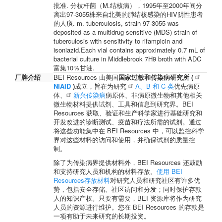
批准. 分枝杆菌（M.结核病），1995年至2000年间分
离出97-3055株来自北美的肺结核感染的HIV阴性患者
的人痰. m. tuberculosis, strain 97-3055 was
deposited as a multidrug-sensitive (MDS) strain of
tuberculosis with sensitivity to rifampicin and
isoniazid.Each vial contains approximately 0.7 mL of
bacterial culture in Middlebrook 7H9 broth with ADC
富集10％甘油.
厂牌介绍
BEI Resources 由美国
国家过敏和传染病研究所 (
NIAID
)
成立，旨在为研究
A、B 和 C 类
优先病原
体、
新兴传染病
病原体、非病原微生物和其他相关
微生物材料提供试剂、工具和信息到研究界。BEI
Resources 获取、验证和生产科学家进行基础研究和
开发改进的诊断测试、疫苗和疗法所需的试剂。通过
将这些功能集中在 BEI Resources 中，可以监控科学
界对这些材料的访问和使用，并确保试剂的质量控
制。
除了为传染病界提供材料外，BEI Resources 还鼓励
和支持研究人员和机构的材料存放。
使用 BEI
Resources存放材料
对研究人员和研究社区有许多优
势，包括安全存储、社区访问和分发；同时保护存款
人的知识产权。只要有需要，BEI 资源库将作为研究
人员的资源进行维护。您在 BEI Resources 的存款是
一项有助于未来研究的长期投资。