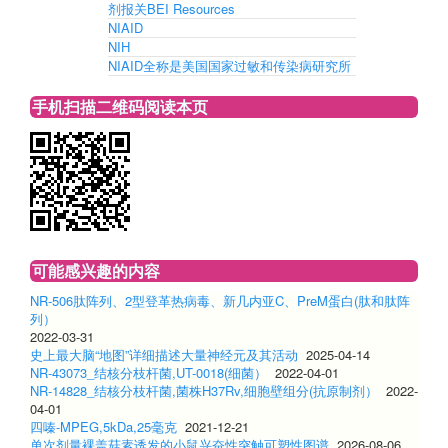
剂报关BEI Resources
NIAID
NIH
NIAID全称是美国国家过敏和传染病研究所
手机扫描二维码阅读本页
可能感兴趣的内容
NR-506肽阵列、2型登革热病毒、新几内亚C、PreM蛋白(肽和肽阵
列）
2022-03-31
史上最大脑“地图”详细描述大量神经元及其活动
2025-04-14
NR-43073_结核分枝杆菌,UT-0018(细菌）
2022-04-01
NR-14828_结核分枝杆菌,菌株H37Rv,细胞壁组分(抗原制剂）
2022-
04-01
四嗪-MPEG,5kDa,25毫克
2021-12-21
单次剂量裸盖菇素诱发的小鼠兴奋性突触可塑性图谱
2026-08-06