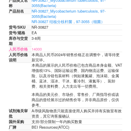
产品英文名
NR-30827_Mycobacterium tuberculosis, 97-
称
3055(Bacteria)
产品别名
NR-30827_Mycobacterium tuberculosis, 97-
3055(Bacteria)
NR-30827 结核分枝杆菌，97-3055（细菌）
货号/SKU
NR-30827
货号/规格
EA
库存与交货
3-8周
期
人民币价格
14000
人民币价格
本商品人民币2024年销售价格正在调整中，请等待更
说明
新完毕。
本商品的展示的人民币价格已包含商品本身金额、VAT
增值税13%、国际运输运费、国内物流运费、运输保
险、以及冷链包装材料（例如液氮罐、泡沫箱、金属
桶、蓝冰、湿冰、干冰、蓄冷剂、液氮等）、装卸
费、相关资料费、人力支出等一切费用。
本商品的美元价、市场价、零售价、厂商指导价或该
商品的曾经展示过的销售价等，并非商品原价，仅供
参考。
试剂海关审
A/B级风险物质只能直接使用人购买并持有实验室有效
批
资质，其它询客服确认
国外采购
支持/部分限制一年内购买数量
厂牌
BEI Resources(ATCC)