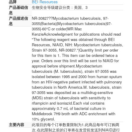
品牌
BEI Resources
产品基础信
生物安全等级建议分类：美国、3
息
产品描述信
NR-30827??Mycobacterium tuberculosis, 97-
息
3055(Bacteria)|Mycobacterium tuberculosis|97-
3055|-60°C or colder|WR Mac
KenzieAcknowledgment for publications should read
"The following reagent was obtained through BEI
Resources, NIAID, NIH: Mycobacterium tuberculosis,
Strain 97-3055, NR-30827."|Quantity limit per order
for this item is 1. This item can be ordered twice a
year. Orders over this limit will be sent to NIAID for
approval before shipment.Mycobacterium
tuberculosis (M. tuberculosis), strain 97-3055 was
isolated between 1995 and 2000 from human sputum
from an HIV-negative patient infected with pulmonary
tuberculosis in North America.M. tuberculosis, strain
97-3055 was deposited as a multidrug-sensitive
(MDS) strain of tuberculosis with sensitivity to
rifampicin and isoniazid.Each vial contains
approximately 0.7 mL of bacterial culture in
Middlebrook 7H9 broth with ADC enrichment with
10% glycerol.
主要内容
此项目的每个订单数量限制为1.此商品每年可订购两
次.在此限制之前的订单将在发货前发送到NIAID进行