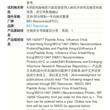
参考。
试剂海关审
A/B级风险物质只能直接使用人购买并持有实验室有效
批
资质，其它询客服确认
国外采购
支持/部分限制一年内购买数量
厂牌
BEI Resources(ATCC)
品牌
BEI Resources
产品基础信
生物安全等级建议分类：美国、1
息
产品描述信
NR-19259?? Peptide Array, Influenza Virus
息
A/teal/Hong Kong/W312/1997 (H6N1) Neuraminidase
Protein(Peptides and Peptide Arrays)|Influenza A
virus|Peptide Array, Influenza Virus A/teal/Hong
Kong/W312/1997 (H6N1) Neuraminidase
Protein|-20°C or colder|NIH Biodefense and Emerging
Infections Research Resources Repository<---产品英
文名称|成分|学名|储存问题|种子贡献者;如中文术语有
误或引发歧义，请以英文为准；|Acknowledgment for
publications should read "The following reagent was
obtained through BEI Resources, NIAID, NIH:
Peptide Array, Influenza Virus A/teal/Hong
Kong/W312/1997 (H6N1) Neuraminidase Protein, NR-
19259."|Quantity limit per order for this item is 1. This
item can be ordered twice a year. Orders over this
limit will be sent to NIAID for approval before