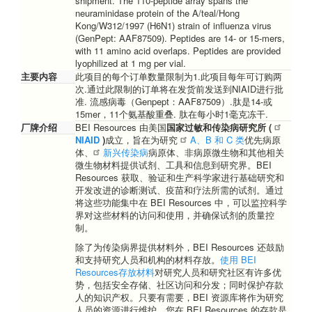
shipment. The 110-peptide array spans the
neuraminidase protein of the A/teal/Hong
Kong/W312/1997 (H6N1) strain of influenza virus
(GenPept: AAF87509). Peptides are 14- or 15-mers,
with 11 amino acid overlaps. Peptides are provided
lyophilized at 1 mg per vial.
主要内容
此项目的每个订单数量限制为1.此项目每年可订购两
次.通过此限制的订单将在发货前发送到NIAID进行批
准. 流感病毒（Genpept：AAF87509）.肽是14-或
15mer，11个氨基酸重叠. 肽在每小时1毫克冻干.
厂牌介绍
BEI Resources 由美国
国家过敏和传染病研究所 (
NIAID
)
成立，旨在为研究
A、B 和 C 类
优先病原
体、
新兴传染病
病原体、非病原微生物和其他相关
微生物材料提供试剂、工具和信息到研究界。BEI
Resources 获取、验证和生产科学家进行基础研究和
开发改进的诊断测试、疫苗和疗法所需的试剂。通过
将这些功能集中在 BEI Resources 中，可以监控科学
界对这些材料的访问和使用，并确保试剂的质量控
制。
除了为传染病界提供材料外，BEI Resources 还鼓励
和支持研究人员和机构的材料存放。
使用 BEI
Resources存放材料
对研究人员和研究社区有许多优
势，包括安全存储、社区访问和分发；同时保护存款
人的知识产权。只要有需要，BEI 资源库将作为研究
人员的资源进行维护。您在 BEI Resources 的存款是