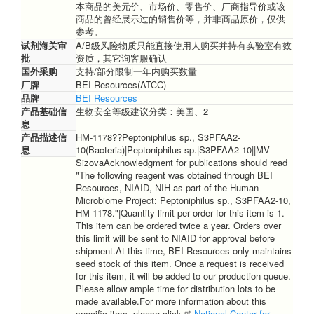
本商品的美元价、市场价、零售价、厂商指导价或该
商品的曾经展示过的销售价等，并非商品原价，仅供
参考。
试剂海关审
A/B级风险物质只能直接使用人购买并持有实验室有效
批
资质，其它询客服确认
国外采购
支持/部分限制一年内购买数量
厂牌
BEI Resources(ATCC)
品牌
BEI Resources
产品基础信
生物安全等级建议分类：美国、2
息
产品描述信
HM-1178??Peptoniphilus sp., S3PFAA2-
息
10(Bacteria)|Peptoniphilus sp.|S3PFAA2-10||MV
SizovaAcknowledgment for publications should read
"The following reagent was obtained through BEI
Resources, NIAID, NIH as part of the Human
Microbiome Project: Peptoniphilus sp., S3PFAA2-10,
HM-1178."|Quantity limit per order for this item is 1.
This item can be ordered twice a year. Orders over
this limit will be sent to NIAID for approval before
shipment.At this time, BEI Resources only maintains
seed stock of this item. Once a request is received
for this item, it will be added to our production queue.
Please allow ample time for distribution lots to be
made available.For more information about this
specific item, please click
National Center for