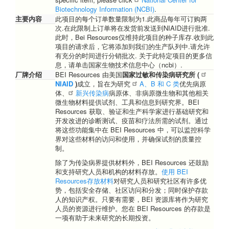
Biotechnology Information (NCBI)
.
主要内容
此项目的每个订单数量限制为1.此商品每年可订购两
次.在此限制上订单将在发货前发送到NIAID进行批准.
此时，Bei Resources仅维持此项目的种子库存.收到此
项目的请求后，它将添加到我们的生产队列中.请允许
有充分的时间进行分销批次. 关于此特定项目的更多信
息，请单击国家生物技术信息中心（ncbi）.
厂牌介绍
BEI Resources 由美国
国家过敏和传染病研究所 (
NIAID
)
成立，旨在为研究
A、B 和 C 类
优先病原
体、
新兴传染病
病原体、非病原微生物和其他相关
微生物材料提供试剂、工具和信息到研究界。BEI
Resources 获取、验证和生产科学家进行基础研究和
开发改进的诊断测试、疫苗和疗法所需的试剂。通过
将这些功能集中在 BEI Resources 中，可以监控科学
界对这些材料的访问和使用，并确保试剂的质量控
制。
除了为传染病界提供材料外，BEI Resources 还鼓励
和支持研究人员和机构的材料存放。
使用 BEI
Resources存放材料
对研究人员和研究社区有许多优
势，包括安全存储、社区访问和分发；同时保护存款
人的知识产权。只要有需要，BEI 资源库将作为研究
人员的资源进行维护。您在 BEI Resources 的存款是
一项有助于未来研究的长期投资。