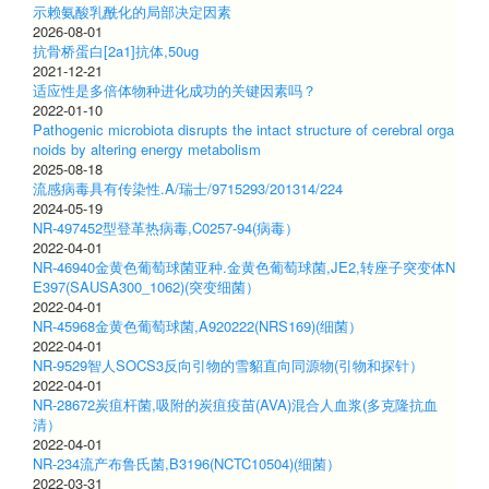
示赖氨酸乳酰化的局部决定因素
2026-08-01
抗骨桥蛋白[2a1]抗体,50ug
2021-12-21
适应性是多倍体物种进化成功的关键因素吗？
2022-01-10
Pathogenic microbiota disrupts the intact structure of cerebral orga
noids by altering energy metabolism
2025-08-18
流感病毒具有传染性.A/瑞士/9715293/201314/224
2024-05-19
NR-497452型登革热病毒,C0257-94(病毒）
2022-04-01
NR-46940金黄色葡萄球菌亚种.金黄色葡萄球菌,JE2,转座子突变体N
E397(SAUSA300_1062)(突变细菌）
2022-04-01
NR-45968金黄色葡萄球菌,A920222(NRS169)(细菌）
2022-04-01
NR-9529智人SOCS3反向引物的雪貂直向同源物(引物和探针）
2022-04-01
NR-28672炭疽杆菌,吸附的炭疽疫苗(AVA)混合人血浆(多克隆抗血
清）
2022-04-01
NR-234流产布鲁氏菌,B3196(NCTC10504)(细菌）
2022-03-31