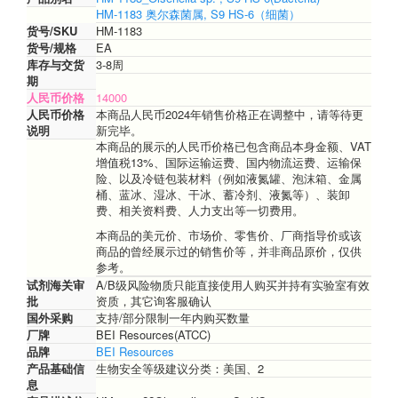
HM-1183 奥尔森菌属, S9 HS-6（细菌）
货号/SKU
HM-1183
货号/规格
EA
库存与交货
3-8周
期
人民币价格
14000
人民币价格
本商品人民币2024年销售价格正在调整中，请等待更
说明
新完毕。
本商品的展示的人民币价格已包含商品本身金额、VAT
增值税13%、国际运输运费、国内物流运费、运输保
险、以及冷链包装材料（例如液氮罐、泡沫箱、金属
桶、蓝冰、湿冰、干冰、蓄冷剂、液氮等）、装卸
费、相关资料费、人力支出等一切费用。
本商品的美元价、市场价、零售价、厂商指导价或该
商品的曾经展示过的销售价等，并非商品原价，仅供
参考。
试剂海关审
A/B级风险物质只能直接使用人购买并持有实验室有效
批
资质，其它询客服确认
国外采购
支持/部分限制一年内购买数量
厂牌
BEI Resources(ATCC)
品牌
BEI Resources
产品基础信
生物安全等级建议分类：美国、2
息