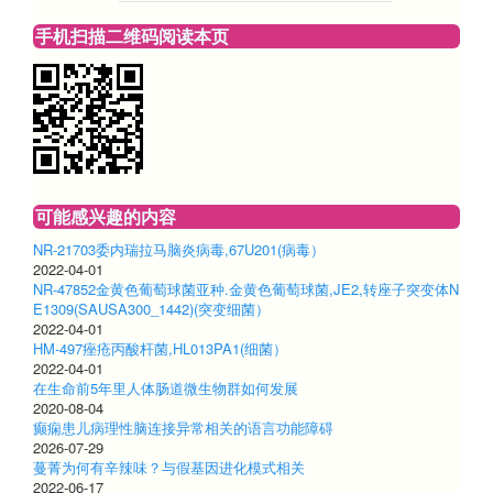
手机扫描二维码阅读本页
可能感兴趣的内容
NR-21703委内瑞拉马脑炎病毒,67U201(病毒）
2022-04-01
NR-47852金黄色葡萄球菌亚种.金黄色葡萄球菌,JE2,转座子突变体N
E1309(SAUSA300_1442)(突变细菌）
2022-04-01
HM-497痤疮丙酸杆菌,HL013PA1(细菌）
2022-04-01
在生命前5年里人体肠道微生物群如何发展
2020-08-04
癫痫患儿病理性脑连接异常相关的语言功能障碍
2026-07-29
蔓菁为何有辛辣味？与假基因进化模式相关
2022-06-17