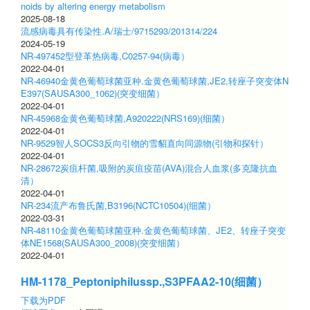
noids by altering energy metabolism
2025-08-18
流感病毒具有传染性.A/瑞士/9715293/201314/224
2024-05-19
NR-497452型登革热病毒,C0257-94(病毒）
2022-04-01
NR-46940金黄色葡萄球菌亚种.金黄色葡萄球菌,JE2,转座子突变体N
E397(SAUSA300_1062)(突变细菌）
2022-04-01
NR-45968金黄色葡萄球菌,A920222(NRS169)(细菌）
2022-04-01
NR-9529智人SOCS3反向引物的雪貂直向同源物(引物和探针）
2022-04-01
NR-28672炭疽杆菌,吸附的炭疽疫苗(AVA)混合人血浆(多克隆抗血
清）
2022-04-01
NR-234流产布鲁氏菌,B3196(NCTC10504)(细菌）
2022-03-31
NR-48110金黄色葡萄球菌亚种.金黄色葡萄球菌、JE2、转座子突变
体NE1568(SAUSA300_2008)(突变细菌）
2022-04-01
HM-1178_Peptoniphilussp.,S3PFAA2-10(细菌）
下载为PDF