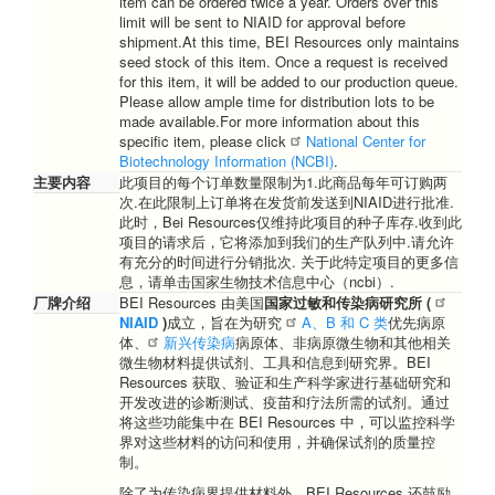
item can be ordered twice a year. Orders over this
limit will be sent to NIAID for approval before
shipment.At this time, BEI Resources only maintains
seed stock of this item. Once a request is received
for this item, it will be added to our production queue.
Please allow ample time for distribution lots to be
made available.For more information about this
specific item, please click
National Center for
Biotechnology Information (NCBI)
.
主要内容
此项目的每个订单数量限制为1.此商品每年可订购两
次.在此限制上订单将在发货前发送到NIAID进行批准.
此时，Bei Resources仅维持此项目的种子库存.收到此
项目的请求后，它将添加到我们的生产队列中.请允许
有充分的时间进行分销批次. 关于此特定项目的更多信
息，请单击国家生物技术信息中心（ncbi）.
厂牌介绍
BEI Resources 由美国
国家过敏和传染病研究所 (
NIAID
)
成立，旨在为研究
A、B 和 C 类
优先病原
体、
新兴传染病
病原体、非病原微生物和其他相关
微生物材料提供试剂、工具和信息到研究界。BEI
Resources 获取、验证和生产科学家进行基础研究和
开发改进的诊断测试、疫苗和疗法所需的试剂。通过
将这些功能集中在 BEI Resources 中，可以监控科学
界对这些材料的访问和使用，并确保试剂的质量控
制。
除了为传染病界提供材料外，BEI Resources 还鼓励