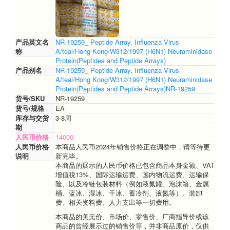
多
肽
分
析,
禽
产品英文名
NR-19259_ Peptide Array, Influenza Virus
流
称
A/teal/Hong Kong/W312/1997 (H6N1) Neuraminidase
感
Protein(Peptides and Peptide Arrays)
病
产品别名
NR-19259_ Peptide Array, Influenza Virus
毒
A/teal/Hong Kong/W312/1997 (H6N1) Neuraminidase
A/teal/Hong
Protein(Peptides and Peptide Arrays)NR-19259
Kong/W312/1997
货号/SKU
NR-19259
(H6N1)
货号/规格
EA
神
库存与交货
3-8周
经
期
氨
人民币价格
14000
酸
人民币价格
本商品人民币2024年销售价格正在调整中，请等待更
酶
说明
新完毕。
蛋
本商品的展示的人民币价格已包含商品本身金额、VAT
白
增值税13%、国际运输运费、国内物流运费、运输保
（肽
险、以及冷链包装材料（例如液氮罐、泡沫箱、金属
和
桶、蓝冰、湿冰、干冰、蓄冷剂、液氮等）、装卸
肽
费、相关资料费、人力支出等一切费用。
阵
列）
本商品的美元价、市场价、零售价、厂商指导价或该
商品的曾经展示过的销售价等，并非商品原价，仅供