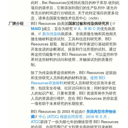
此时，Bei Resources仅维持此项目的种子库存.收到此
项目的请求后，它将添加到我们的生产队列中.请允许
有充分的时间进行分销批次. 关于此特定项目的更多信
息，请单击国家生物技术信息中心（ncbi）.
厂牌介绍
BEI Resources 由美国
国家过敏和传染病研究所 (
NIAID
)
成立，旨在为研究
A、B 和 C 类
优先病原
体、
新兴传染病
病原体、非病原微生物和其他相关
微生物材料提供试剂、工具和信息到研究界。BEI
Resources 获取、验证和生产科学家进行基础研究和
开发改进的诊断测试、疫苗和疗法所需的试剂。通过
将这些功能集中在 BEI Resources 中，可以监控科学
界对这些材料的访问和使用，并确保试剂的质量控
制。
除了为传染病界提供材料外，BEI Resources 还鼓励
和支持研究人员和机构的材料存放。
使用 BEI
Resources存放材料
对研究人员和研究社区有许多优
势，包括安全存储、社区访问和分发；同时保护存款
人的知识产权。只要有需要，BEI 资源库将作为研究
人员的资源进行维护。您在 BEI Resources 的存款是
一项有助于未来研究的长期投资。
BEI Resources 自 2003 年起由
美国典型培养物保
藏
中心 (ATCC) 根据合同管理。2016 年 5 月，
ATCC
获得了一份为期七年的继续管理 BEI Resources
的合同。合同范围已扩大到更全面的研究目录材料，