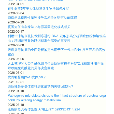
2022-04-01
在生命前5年里人体肠道微生物群如何发展
2020-08-04
癫痫患儿病理性脑连接异常相关的语言功能障碍
2026-07-29
蔓菁为何有辛辣味？与假基因进化模式相关
2022-06-17
利用牛津纳米孔技术测序进行 DNA 宏条形码分析调查犰狳和蝙蝠锥
虫：精细调整参数以识别混合感染的重要性
2026-08-08
猴痘病毒抗原的全面分析鉴定出用于下一代 mRNA 疫苗开发的高效
靶点
2026-06-26
人工整理的人类乳酰化组与蛋白质语言模型框架实现精准预测并揭
示赖氨酸乳酰化的局部决定因素
2026-08-01
抗骨桥蛋白[2a1]抗体,50ug
2021-12-21
适应性是多倍体物种进化成功的关键因素吗？
2022-01-10
Pathogenic microbiota disrupts the intact structure of cerebral orga
noids by altering energy metabolism
2025-08-18
流感病毒具有传染性.A/瑞士/9715293/201314/224
2024-05-19