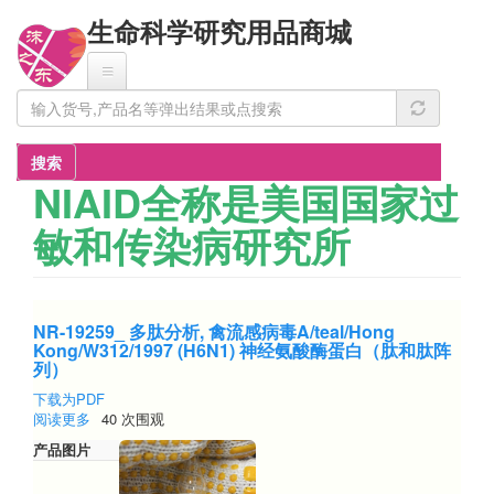
跳
生命科学研究用品商城
转
到
主
要
内
容
搜索
NIAID全称是美国国家过
敏和传染病研究所
NR-19259_ 多肽分析, 禽流感病毒A/teal/Hong
Kong/W312/1997 (H6N1) 神经氨酸酶蛋白（肽和肽阵
列）
下载为PDF
阅读更多
关
40 次围观
于
产品图片
NR-
19259_