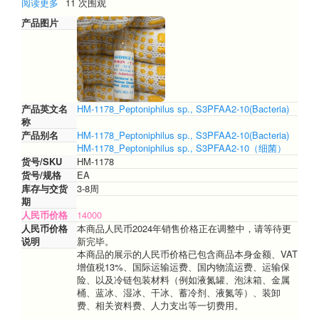
阅读更多
关
11 次围观
于
产品图片
HM-
1178_Peptoniphilussp.,S3PFAA2-
10(细
菌）
产品英文名
HM-1178_Peptoniphilus sp., S3PFAA2-10(Bacteria)
称
产品别名
HM-1178_Peptoniphilus sp., S3PFAA2-10(Bacteria)
HM-1178_Peptoniphilus sp., S3PFAA2-10（细菌）
货号/SKU
HM-1178
货号/规格
EA
库存与交货
3-8周
期
人民币价格
14000
人民币价格
本商品人民币2024年销售价格正在调整中，请等待更
说明
新完毕。
本商品的展示的人民币价格已包含商品本身金额、VAT
增值税13%、国际运输运费、国内物流运费、运输保
险、以及冷链包装材料（例如液氮罐、泡沫箱、金属
桶、蓝冰、湿冰、干冰、蓄冷剂、液氮等）、装卸
费、相关资料费、人力支出等一切费用。