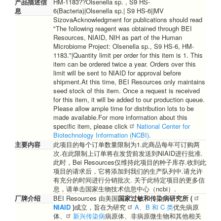
产品描述信
HM-1183??Olsenella sp. , S9 HS-
息
6(Bacteria)|Olsenella sp.| S9 HS-6||MV
SizovaAcknowledgment for publications should read
"The following reagent was obtained through BEI
Resources, NIAID, NIH as part of the Human
Microbiome Project: Olsenella sp., S9 HS-6, HM-
1183."|Quantity limit per order for this item is 1. This
item can be ordered twice a year. Orders over this
limit will be sent to NIAID for approval before
shipment.At this time, BEI Resources only maintains
seed stock of this item. Once a request is received
for this item, it will be added to our production queue.
Please allow ample time for distribution lots to be
made available.For more information about this
specific item, please click
National Center for
Biotechnology Information (NCBI)
.
主要内容
此项目的每个订单数量限制为1.此商品每年可订购两
次.在此限制上订单将在发货前发送到NIAID进行批准.
此时，Bei Resources仅维持此项目的种子库存.收到此
项目的请求后，它将添加到我们的生产队列中.请允许
有充分的时间进行分销批次. 关于此特定项目的更多信
息，请单击国家生物技术信息中心（ncbi）.
厂牌介绍
BEI Resources 由美国
国家过敏和传染病研究所 (
NIAID
)
成立，旨在为研究
A、B 和 C 类
优先病原
体、
新兴传染病
病原体、非病原微生物和其他相关