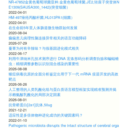
NR-47852金黄色葡萄球菌亚种.金黄色葡萄球菌,JE2,转座子突变体N
E1309(SAUSA300_1442)(突变细菌）
2022-04-01
HM-497痤疮丙酸杆菌,HL013PA1(细菌）
2022-04-01
在生命前5年里人体肠道微生物群如何发展
2020-08-04
癫痫患儿病理性脑连接异常相关的语言功能障碍
2026-07-29
蔓菁为何有辛辣味？与假基因进化模式相关
2022-06-17
利用牛津纳米孔技术测序进行 DNA 宏条形码分析调查犰狳和蝙蝠锥
虫：精细调整参数以识别混合感染的重要性
2026-08-08
猴痘病毒抗原的全面分析鉴定出用于下一代 mRNA 疫苗开发的高效
靶点
2026-06-26
人工整理的人类乳酰化组与蛋白质语言模型框架实现精准预测并揭
示赖氨酸乳酰化的局部决定因素
2026-08-01
抗骨桥蛋白[2a1]抗体,50ug
2021-12-21
适应性是多倍体物种进化成功的关键因素吗？
2022-01-10
Pathogenic microbiota disrupts the intact structure of cerebral orga