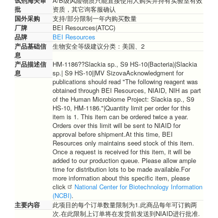
试剂海关审
A/B级风险物质只能直接使用人购买并持有实验室有效
批
资质，其它询客服确认
国外采购
支持/部分限制一年内购买数量
厂牌
BEI Resources(ATCC)
品牌
BEI Resources
产品基础信
生物安全等级建议分类：美国、2
息
产品描述信
HM-1186??Slackia sp., S9 HS-10(Bacteria)|Slackia
息
sp.| S9 HS-10||MV SizovaAcknowledgment for
publications should read "The following reagent was
obtained through BEI Resources, NIAID, NIH as part
of the Human Microbiome Project: Slackia sp., S9
HS-10, HM-1186."|Quantity limit per order for this
item is 1. This item can be ordered twice a year.
Orders over this limit will be sent to NIAID for
approval before shipment.At this time, BEI
Resources only maintains seed stock of this item.
Once a request is received for this item, it will be
added to our production queue. Please allow ample
time for distribution lots to be made available.For
more information about this specific item, please
click
National Center for Biotechnology Information
(NCBI)
.
主要内容
此项目的每个订单数量限制为1.此商品每年可订购两
次.在此限制上订单将在发货前发送到NIAID进行批准.