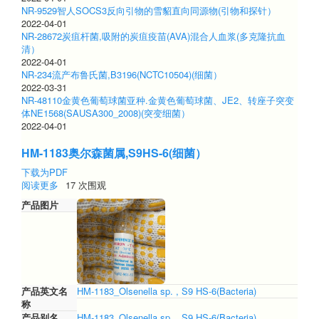
NR-9529智人SOCS3反向引物的雪貂直向同源物(引物和探针）
2022-04-01
NR-28672炭疽杆菌,吸附的炭疽疫苗(AVA)混合人血浆(多克隆抗血
清）
2022-04-01
NR-234流产布鲁氏菌,B3196(NCTC10504)(细菌）
2022-03-31
NR-48110金黄色葡萄球菌亚种.金黄色葡萄球菌、JE2、转座子突变
体NE1568(SAUSA300_2008)(突变细菌）
2022-04-01
HM-1183奥尔森菌属,S9HS-6(细菌）
下载为PDF
阅读更多
关
17 次围观
于
产品图片
HM-
1183
奥
尔
森
菌
属,S9HS-
产品英文名
HM-1183_Olsenella sp. , S9 HS-6(Bacteria)
6(细
称
菌）
产品别名
HM-1183_Olsenella sp. , S9 HS-6(Bacteria)