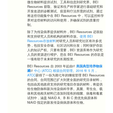
微生物材料提供试剂、工具和信息到研究界。BEI
Resources 获取、验证和生产科学家进行基础研究和
开发改进的诊断测试、疫苗和疗法所需的试剂。通过
将这些功能集中在 BEI Resources 中，可以监控科学
界对这些材料的访问和使用，并确保试剂的质量控
制。
除了为传染病界提供材料外，BEI Resources 还鼓励
和支持研究人员和机构的材料存放。
使用 BEI
Resources存放材料
对研究人员和研究社区有许多优
势，包括安全存储、社区访问和分发；同时保护存款
人的知识产权。只要有需要，BEI 资源库将作为研究
人员的资源进行维护。您在 BEI Resources 的存款是
一项有助于未来研究的长期投资。
BEI Resources 自 2003 年起由
美国典型培养物保
藏
中心 (ATCC) 根据合同管理。2016 年 5 月，
ATCC
获得了一份为期七年的继续管理 BEI Resources
的合同。合同范围已扩大到更全面的研究目录材料，
包括由其他政府支持的研究项目存放的材料，将提供
给生物防御和新兴传染病科学界。真菌、寄生虫、载
体和其他相关材料已添加到现有的细菌、病毒和毒素
试剂中，涵盖 NIAID A、B 和 C 类优先病原体和
NIAID 指定的新发传染病病原体和生物。