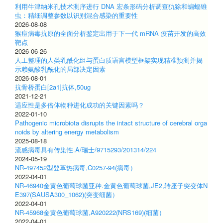
利用牛津纳米孔技术测序进行 DNA 宏条形码分析调查犰狳和蝙蝠锥
虫：精细调整参数以识别混合感染的重要性
2026-08-08
猴痘病毒抗原的全面分析鉴定出用于下一代 mRNA 疫苗开发的高效
靶点
2026-06-26
人工整理的人类乳酰化组与蛋白质语言模型框架实现精准预测并揭
示赖氨酸乳酰化的局部决定因素
2026-08-01
抗骨桥蛋白[2a1]抗体,50ug
2021-12-21
适应性是多倍体物种进化成功的关键因素吗？
2022-01-10
Pathogenic microbiota disrupts the intact structure of cerebral orga
noids by altering energy metabolism
2025-08-18
流感病毒具有传染性.A/瑞士/9715293/201314/224
2024-05-19
NR-497452型登革热病毒,C0257-94(病毒）
2022-04-01
NR-46940金黄色葡萄球菌亚种.金黄色葡萄球菌,JE2,转座子突变体N
E397(SAUSA300_1062)(突变细菌）
2022-04-01
NR-45968金黄色葡萄球菌,A920222(NRS169)(细菌）
2022-04-01