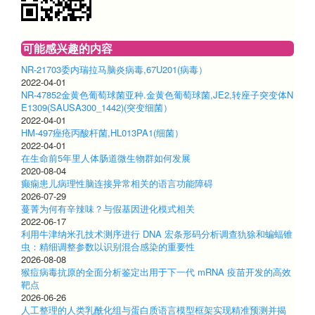
可能感兴趣的内容
NR-21703委内瑞拉马脑炎病毒,67U201(病毒）
2022-04-01
NR-47852金黄色葡萄球菌亚种.金黄色葡萄球菌,JE2,转座子突变体N
E1309(SAUSA300_1442)(突变细菌）
2022-04-01
HM-497痤疮丙酸杆菌,HL013PA1(细菌）
2022-04-01
在生命前5年里人体肠道微生物群如何发展
2020-08-04
癫痫患儿病理性脑连接异常相关的语言功能障碍
2026-07-29
蔓菁为何有辛辣味？与假基因进化模式相关
2022-06-17
利用牛津纳米孔技术测序进行 DNA 宏条形码分析调查犰狳和蝙蝠锥
虫：精细调整参数以识别混合感染的重要性
2026-08-08
猴痘病毒抗原的全面分析鉴定出用于下一代 mRNA 疫苗开发的高效
靶点
2026-06-26
人工整理的人类乳酰化组与蛋白质语言模型框架实现精准预测并揭