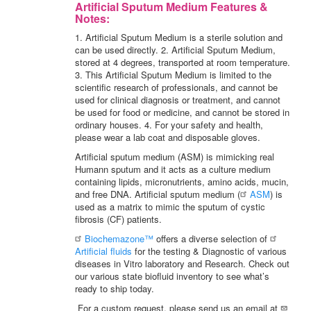
Artificial Sputum Medium
Features &
Notes:
1. Artificial Sputum Medium is a sterile solution and
can be used directly. 2. Artificial Sputum Medium,
stored at 4 degrees, transported at room temperature.
3. This Artificial Sputum Medium is limited to the
scientific research of professionals, and cannot be
used for clinical diagnosis or treatment, and cannot
be used for food or medicine, and cannot be stored in
ordinary houses. 4. For your safety and health,
please wear a lab coat and disposable gloves.
Artificial sputum medium (ASM) is mimicking real
Humann sputum and it acts as a culture medium
containing lipids, micronutrients, amino acids, mucin,
and free DNA. Artificial sputum medium (
ASM
) is
used as a matrix to mimic the sputum of cystic
fibrosis (CF) patients.
Biochemazone™
offers a diverse selection of
Artificial fluids
for the testing & Diagnostic of various
diseases in Vitro laboratory and Research. Check out
our various state biofluid inventory to see what’s
ready to ship today.
For a custom request, please send us an email at