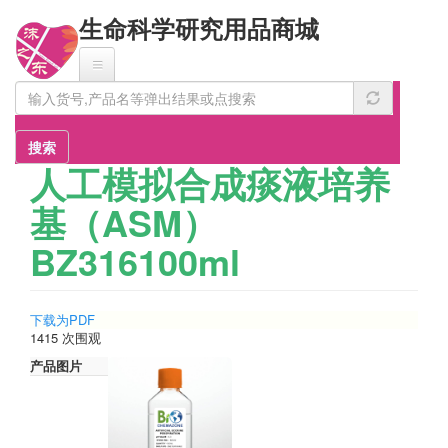
跳
生命科学研究用品商城
转
到
主
要
内
容
搜索
人工模拟合成痰液培养
基（ASM）
BZ316100ml
下载为PDF
1415 次围观
产品图片