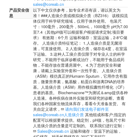
sales@coreab.cn
产品安全信
以下中文仅供参考，如专业术语有误，请以英文为
息
准！###人造痰介质或模拟痰介质（BZ316） 该模拟流
体仅用于科学研究领域，仅用于体外使用。 包装尺
寸：100毫升，200毫升，500mL，1000毫升 pH为7.00
至7.4（其他pH值可以根据客户根据请求定制;项目要
求） 有效期：6个月 运输和储存：室温运输，2-8℃储
存。 人造痰介质特征笔记： 1.人造痰介质是无菌溶
液，可直接使用。 2.人造痰介质，储存在4度，在室温
下运输。 3.这种人工痰介质仅限于对专业人士的科学
研究，不能用于临床诊断或治疗，不能用于食品或药
物，不能存放在普通房屋中。 4.为了您的安全和健
康，请戴上实验室外套和一次性手套。 人造痰介质
（ASM）模仿真正的Humann Sputum，它用作含有脂
质，微量营养素，氨基酸，粘蛋白和游离DNA的培养
基。人造痰介质（ASM）用作模拟囊性纤维化（CF）
患者的基质。 Biochemazone™为测试＆amp提供各种
人造液。各种疾病在体外实验室和研究的诊断。查看
我们各种国家生物流体库存，看看今天准备发货。 有
关自定义请求，
请向我们发送电子邮件至
sales@coreab.cn人造痰介质
其他组成和客户;指定的
配置可以根据要求提供。稳定剂，pH值，包装尺寸和
人造痰介质的含量是可定制的。 联系我们进行定制：
Sales@coreab.cn
运输和储存：室温下的运输，
4℃储存。对于长期储存在-20℃下冻结它