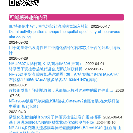
可能感兴趣的内容
像“特洛伊木马”，空气污染让流感病毒深入肺部
2022-06-17
Distal activity patterns shape the spatial specificity of neurovasc
ular coupling
2024-09-02
用于定量评估发育性癌症中趋化信号的转移芯片平台的计算引导设
计
2026-07-29
NR-49807大肠杆菌,K-12,菌株IM30B(细菌）
2022-04-01
转录因子调控番茄碱代谢合成新机制获解析
2022-06-17
NR-3521甲型流感病毒,基尔伯恩F36：A/猪/剑桥/1947(HA)xA/马/
布拉格/1/1956(NA)xA/波多黎各/8/1934(H1N7)(病毒）
2022-03-31
连接组质量可预测地收敛，从而揭示校对过程中的最佳停止点
2026
-07-05
NR-19599鼠疫耶尔森菌,KIM菌株,Gateway?克隆套装,在大肠杆菌
中重组,板3(克隆）
2022-04-01
磷酸化依赖性的Hsp70分子伴侣调控促进客户蛋白招募
2026-06-04
基于改进级联R-CNN的钢材带状碳化物检测与分级
2024-10-16
NR-3114多克隆抗流感病毒神经氨酸酶(NA),B/Lee/1940,(抗血清,山
羊)(多克隆抗血清）