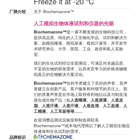
Freeze it at -20 ℃
厂牌介绍
关于 Biochemazone™
人工模拟生物体液试剂和仪器的先驱
Biochemazone™
是一家不断发展的生物科技公司，
提供高品质、纯化的人工生物化学品、试剂和解决方
案，如模拟唾液、模拟尿液、模拟汗液等，并开发学
术研究单位、大学、医院、工业、政府和私人实验
室。
我们的生化试剂经过全面测试，可满足对卓越品质、
不妥协生物的研发需求，以具有竞争力的价格准确模
拟真正的生物解决方案活动。
Biochemazone™
在科学界建立了良好的声誉，其声
誉建立在创新产品、客户服务和对细节的关注上。我
们的质量声誉是在市场上取得有利地位以及与制造顶
级合成生物产品（如
人造唾液、人造尿液、人造皮
脂、人造汗液、人造汗液、人造血清、人工血液、人
工精液、人工耳垢等等……
欢迎消费品测试实验室和制造商联系
Biochemazone™或本地代理商以了解人工模拟生物流
体液体和生化试剂的需求。
品牌标识