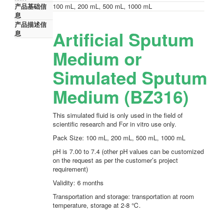
产品基础信
100 mL, 200 mL, 500 mL, 1000 mL
息
产品描述信
Artificial Sputum
息
Medium or
Simulated Sputum
Medium (BZ316)
This simulated fluid is only used in the field of
scientific research and For in vitro use only.
Pack Size: 100 mL, 200 mL, 500 mL, 1000 mL
pH is 7.00 to 7.4 (other pH values can be customized
on the request as per the customer’s project
requirement)
Validity: 6 months
Transportation and storage: transportation at room
temperature, storage at 2-8 ℃.