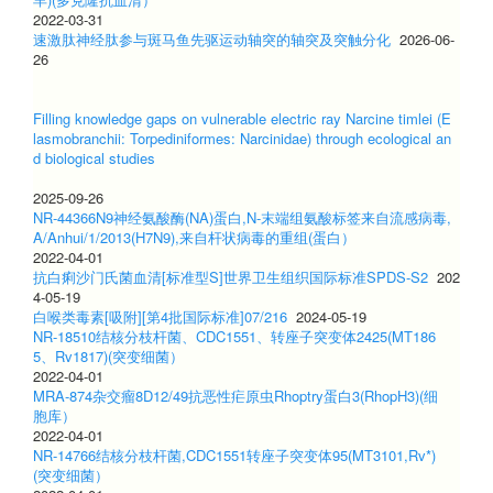
2022-03-31
速激肽神经肽参与斑马鱼先驱运动轴突的轴突及突触分化
2026-06-
26
Filling knowledge gaps on vulnerable electric ray Narcine timlei (E
lasmobranchii: Torpediniformes: Narcinidae) through ecological an
d biological studies
2025-09-26
NR-44366N9神经氨酸酶(NA)蛋白,N-末端组氨酸标签来自流感病毒,
A/Anhui/1/2013(H7N9),来自杆状病毒的重组(蛋白）
2022-04-01
抗白痢沙门氏菌血清[标准型S]世界卫生组织国际标准SPDS-S2
202
4-05-19
白喉类毒素[吸附][第4批国际标准]07/216
2024-05-19
NR-18510结核分枝杆菌、CDC1551、转座子突变体2425(MT186
5、Rv1817)(突变细菌）
2022-04-01
MRA-874杂交瘤8D12/49抗恶性疟原虫Rhoptry蛋白3(RhopH3)(细
胞库）
2022-04-01
NR-14766结核分枝杆菌,CDC1551转座子突变体95(MT3101,Rv*)
(突变细菌）