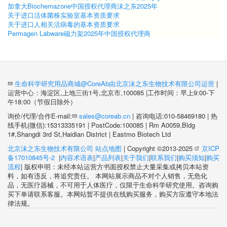
加拿大Biochemazone中国授权代理商沫之东2025年
关于进口活体菌株实验室基本资质要求
关于进口人相关活病毒的基本资质要求
Permagen Labware磁力架2025年中国授权代理商
生命科学研究用品商城@CoreAb由北京沫之东生物技术有限公司运营
|
运营中心：海淀区,上地三街1号,北京市,100085 |工作时间：早上9:00-下
午18:00（节假日除外）
询价/代理/合作E-mail:
sales@coreab.cn
| 咨询电话:010-58469180 | 热
线手机(微信):15313335191 | PostCode:100085 | Rm A0059,Bldg
1#,Shangdi 3rd St,Haidian District | Eastmo Biotech Ltd
北京沫之东生物技术有限公司
站点地图
| Copyright ©2013-2025
京ICP
备17010845号-2
|
内容术语表
|
产品列表
|
关于我们
|
联系我们
|
购买须知
|
购买
流程
| 版权申明：未经本站运营方书面授权禁止大量采集或拷贝本站资
料，如有违反，将追究责任。 本网站展示商品不对个人销售，无危化
品，无医疗器械，不可用于人体医疗，仅限于生命科学研究使用。咨询购
买下单请联系客服。本网站暂不提供在线购买服务，购买方应遵守本地法
律法规。