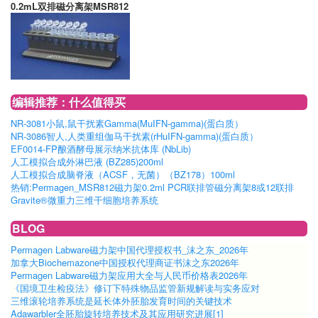
0.2mL双排磁分离架MSR812
编辑推荐：什么值得买
NR-3081小鼠,鼠干扰素Gamma(MuIFN-gamma)(蛋白质）
NR-3086智人,人类重组伽马干扰素(rHuIFN-gamma)(蛋白质）
EF0014-FP酿酒酵母展示纳米抗体库 (NbLib)
人工模拟合成外淋巴液 (BZ285)200ml
人工模拟合成脑脊液（ACSF，无菌）（BZ178）100ml
热销:Permagen_MSR812磁力架0.2ml PCR联排管磁分离架8或12联排
Gravite®微重力三维干细胞培养系统
BLOG
Permagen Labware磁力架中国代理授权书_沫之东_2026年
加拿大Biochemazone中国授权代理商证书沫之东2026年
Permagen Labware磁力架应用大全与人民币价格表2026年
《国境卫生检疫法》修订下特殊物品监管新规解读与实务应对
三维滚轮培养系统是延长体外胚胎发育时间的关键技术
Adawarbler全胚胎旋转培养技术及其应用研究进展[1]