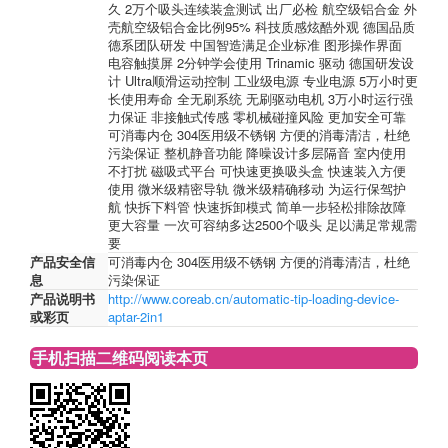
久 2万个吸头连续装盒测试 出厂必检 航空级铝合金 外
壳航空级铝合金比例95% 科技质感炫酷外观 德国品质
德系团队研发 中国智造满足企业标准 图形操作界面
电容触摸屏 2分钟学会使用 Trinamic 驱动 德国研发设
计 Ultra顺滑运动控制 工业级电源 专业电源 5万小时更
长使用寿命 全无刷系统 无刷驱动电机 3万小时运行强
力保证 非接触式传感 零机械碰撞风险 更加安全可靠
可消毒内仓 304医用级不锈钢 方便的消毒清洁，杜绝
污染保证 整机静音功能 降噪设计多层隔音 室内使用
不打扰 磁吸式平台 可快速更换吸头盒 快速装入方便
使用 微米级精密导轨 微米级精确移动 为运行保驾护
航 快拆下料管 快速拆卸模式 简单一步轻松排除故障
更大容量 一次可容纳多达2500个吸头 足以满足常规需
要
产品安全信
可消毒内仓 304医用级不锈钢 方便的消毒清洁，杜绝
息
污染保证
产品说明书
http://www.coreab.cn/automatic-tip-loading-device-
或彩页
aptar-2in1
手机扫描二维码阅读本页