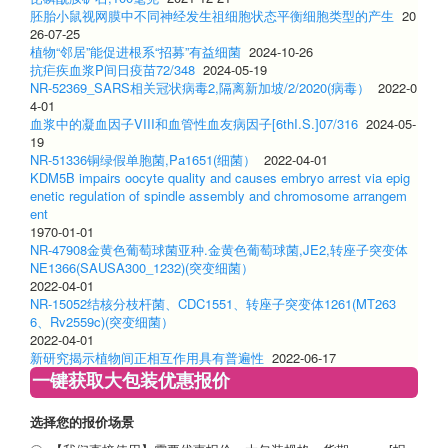
胚胎小鼠视网膜中不同神经发生祖细胞状态平衡细胞类型的产生
20
26-07-25
植物“邻居”能促进根系“招募”有益细菌
2024-10-26
抗疟疾血浆P间日疫苗72/348
2024-05-19
NR-52369_SARS相关冠状病毒2,隔离新加坡/2/2020(病毒）
2022-0
4-01
血浆中的凝血因子VIII和血管性血友病因子[6thI.S.]07/316
2024-05-
19
NR-51336铜绿假单胞菌,Pa1651(细菌）
2022-04-01
KDM5B impairs oocyte quality and causes embryo arrest via epig
enetic regulation of spindle assembly and chromosome arrangem
ent
1970-01-01
NR-47908金黄色葡萄球菌亚种.金黄色葡萄球菌,JE2,转座子突变体
NE1366(SAUSA300_1232)(突变细菌）
2022-04-01
NR-15052结核分枝杆菌、CDC1551、转座子突变体1261(MT263
6、Rv2559c)(突变细菌）
2022-04-01
新研究揭示植物间正相互作用具有普遍性
2022-06-17
一键获取大包装优惠报价
选择您的报价场景