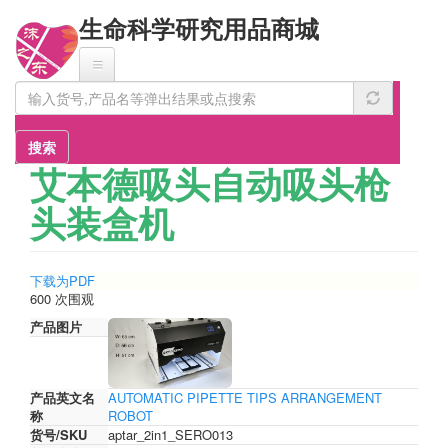
跳
生命科学研究用品商城
转
到
主
要
内
容
搜索
艾本德吸头自动吸头枪
头装盒机
下载为PDF
600 次围观
产品图片
产品英文名
AUTOMATIC PIPETTE TIPS ARRANGEMENT
称
ROBOT
货号/SKU
aptar_2in1_SERO013