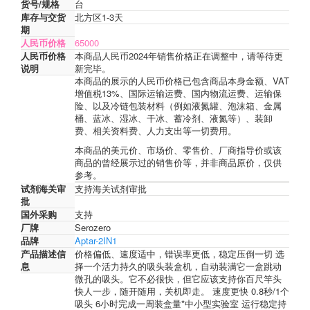
货号/规格
台
库存与交货
北方区1-3天
期
人民币价格
65000
人民币价格
本商品人民币2024年销售价格正在调整中，请等待更
说明
新完毕。
本商品的展示的人民币价格已包含商品本身金额、VAT
增值税13%、国际运输运费、国内物流运费、运输保
险、以及冷链包装材料（例如液氮罐、泡沫箱、金属
桶、蓝冰、湿冰、干冰、蓄冷剂、液氮等）、装卸
费、相关资料费、人力支出等一切费用。
本商品的美元价、市场价、零售价、厂商指导价或该
商品的曾经展示过的销售价等，并非商品原价，仅供
参考。
试剂海关审
支持海关试剂审批
批
国外采购
支持
厂牌
Serozero
品牌
Aptar-2IN1
产品描述信
价格偏低、速度适中，错误率更低，稳定压倒一切 选
息
择一个活力持久的吸头装盒机，自动装满它一盒跳动
微孔的吸头。它不必很快，但它应该支持你百尺竿头
快人一步，随开随用，关机即走。 速度更快 0.8秒/1个
吸头 6小时完成一周装盒量*中小型实验室 运行稳定持