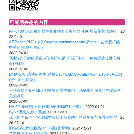
可能感兴趣的内容
NR-31801来自成年雄性和雌性血吸虫的总RNA,埃及菌株(核酸）
20
22-04-01
ARP-1559PHC1中的Cryptosporidiumparvum探针127,在大肠杆菌
中重组(引物和探针）
2022-04-01
TGM2介导的组蛋白5-羟色胺化是HFpEF中的一种表观遗传性心脏
保护机制
2026-07-02
MRA-575_恶性疟原虫,菌株D10PcAMA1/CalmProm[D10-PcA/C5']
(寄生原生动物）
2022-04-01
一种选择性多价NET相关染色质中和剂可消解重症脓毒症中感染相
关的炎症
2026-07-01
NR-52164鲍曼不动杆菌,MRSN3874(细菌）
2022-04-01
Cy5.5叠氮化物,1毫克
2021-12-21
优化培养条件可实现绵羊胚胎干细胞的可持续增殖与多能性维持
20
26-07-14
IDG-SW3骨细胞系,1个小瓶(非营利)
2021-12-21
芘磷酰胺矿石,100毫克
2021-12-21