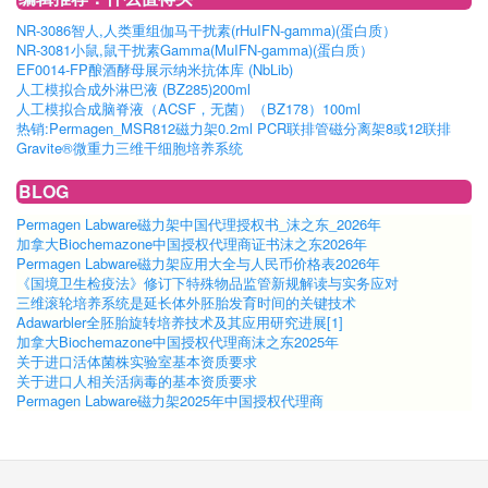
NR-3086智人,人类重组伽马干扰素(rHuIFN-gamma)(蛋白质）
NR-3081小鼠,鼠干扰素Gamma(MuIFN-gamma)(蛋白质）
EF0014-FP酿酒酵母展示纳米抗体库 (NbLib)
人工模拟合成外淋巴液 (BZ285)200ml
人工模拟合成脑脊液（ACSF，无菌）（BZ178）100ml
热销:Permagen_MSR812磁力架0.2ml PCR联排管磁分离架8或12联排
Gravite®微重力三维干细胞培养系统
BLOG
Permagen Labware磁力架中国代理授权书_沫之东_2026年
加拿大Biochemazone中国授权代理商证书沫之东2026年
Permagen Labware磁力架应用大全与人民币价格表2026年
《国境卫生检疫法》修订下特殊物品监管新规解读与实务应对
三维滚轮培养系统是延长体外胚胎发育时间的关键技术
Adawarbler全胚胎旋转培养技术及其应用研究进展[1]
加拿大Biochemazone中国授权代理商沫之东2025年
关于进口活体菌株实验室基本资质要求
关于进口人相关活病毒的基本资质要求
Permagen Labware磁力架2025年中国授权代理商