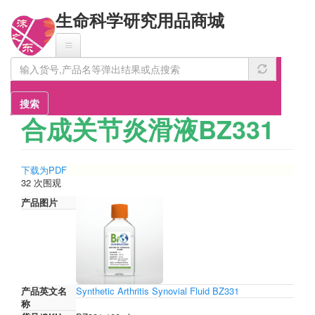
跳
生命科学研究用品商城
转
到
主
要
内
容
搜索
合成关节炎滑液BZ331
下载为PDF
32 次围观
产品图片
产品英文名
Synthetic Arthritis Synovial Fluid BZ331
称