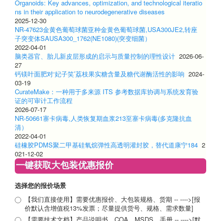
Organoids: Key advances, optimization, and technological iteratio
ns in their application to neurodegenerative diseases
2025-12-30
NR-47623金黄色葡萄球菌亚种金黄色葡萄球菌,USA300JE2,转座
子突变体SAUSA300_1762(NE1080)(突变细菌）
2022-04-01
脑类器官、胎儿新皮层形成的启示与质量控制的理性设计
2026-06-
27
钙镁叶面肥对‘妃子笑’荔枝果实糖含量及糖代谢酶活性的影响
2024-
03-19
CurateMake：一种用于多来源 ITS 参考数据库协调与系统发育验
证的可审计工作流程
2026-07-17
NR-50661寨卡病毒,人类恢复期血浆213至寨卡病毒(多克隆抗血
清）
2022-04-01
硅橡胶PDMS聚二甲基硅氧烷弹性高透明灌封胶，替代道康宁184
2
021-12-02
一键获取大包装优惠报价
选择您的报价场景
【我们直接使用】需要优惠报价、大包装规格、货期 -- ---->[报
价默认含增值税13%发票；尽量提供货号、规格、需求数量]
【需要技术文档】产品说明书、COA、MSDS、手册 -- ---->[默