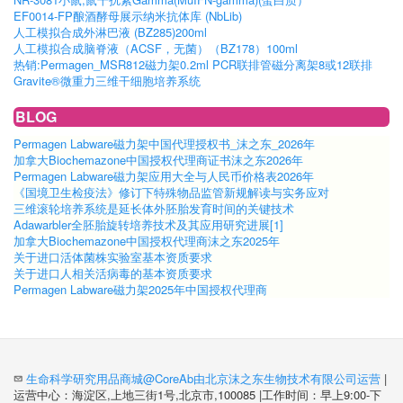
EF0014-FP酿酒酵母展示纳米抗体库 (NbLib)
人工模拟合成外淋巴液 (BZ285)200ml
人工模拟合成脑脊液（ACSF，无菌）（BZ178）100ml
热销:Permagen_MSR812磁力架0.2ml PCR联排管磁分离架8或12联排
Gravite®微重力三维干细胞培养系统
BLOG
Permagen Labware磁力架中国代理授权书_沫之东_2026年
加拿大Biochemazone中国授权代理商证书沫之东2026年
Permagen Labware磁力架应用大全与人民币价格表2026年
《国境卫生检疫法》修订下特殊物品监管新规解读与实务应对
三维滚轮培养系统是延长体外胚胎发育时间的关键技术
Adawarbler全胚胎旋转培养技术及其应用研究进展[1]
加拿大Biochemazone中国授权代理商沫之东2025年
关于进口活体菌株实验室基本资质要求
关于进口人相关活病毒的基本资质要求
Permagen Labware磁力架2025年中国授权代理商
生命科学研究用品商城@CoreAb由北京沫之东生物技术有限公司运营
|
运营中心：海淀区,上地三街1号,北京市,100085 |工作时间：早上9:00-下