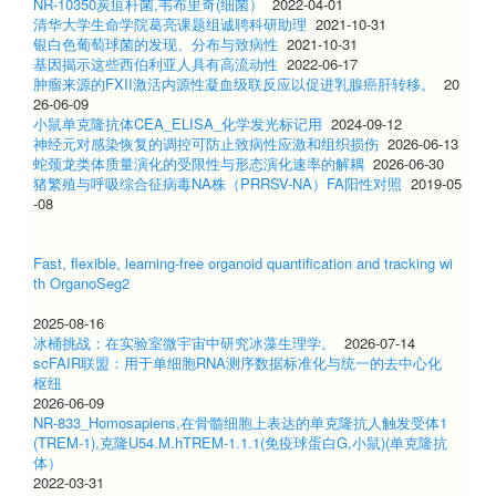
NR-10350炭疽杆菌,韦布里奇(细菌）
2022-04-01
清华大学生命学院葛亮课题组诚聘科研助理
2021-10-31
银白色葡萄球菌的发现、分布与致病性
2021-10-31
基因揭示这些西伯利亚人具有高流动性
2022-06-17
肿瘤来源的FXII激活内源性凝血级联反应以促进乳腺癌肝转移。
20
26-06-09
小鼠单克隆抗体CEA_ELISA_化学发光标记用
2024-09-12
神经元对感染恢复的调控可防止致病性应激和组织损伤
2026-06-13
蛇颈龙类体质量演化的受限性与形态演化速率的解耦
2026-06-30
猪繁殖与呼吸综合征病毒NA株（PRRSV-NA）FA阳性对照
2019-05
-08
Fast, flexible, learning-free organoid quantification and tracking wi
th OrganoSeg2
2025-08-16
冰桶挑战：在实验室微宇宙中研究冰藻生理学。
2026-07-14
scFAIR联盟：用于单细胞RNA测序数据标准化与统一的去中心化
枢纽
2026-06-09
NR-833_Homosapiens,在骨髓细胞上表达的单克隆抗人触发受体1
(TREM-1),克隆U54.M.hTREM-1.1.1(免疫球蛋白G,小鼠)(单克隆抗
体）
2022-03-31