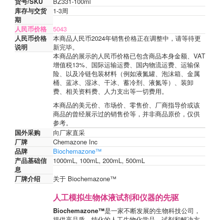
货号/SKU
BZ331-100ml
库存与交货
1-3周
期
人民币价格
5043
人民币价格
本商品人民币2024年销售价格正在调整中，请等待更
说明
新完毕。
本商品的展示的人民币价格已包含商品本身金额、VAT
增值税13%、国际运输运费、国内物流运费、运输保
险、以及冷链包装材料（例如液氮罐、泡沫箱、金属
桶、蓝冰、湿冰、干冰、蓄冷剂、液氮等）、装卸
费、相关资料费、人力支出等一切费用。
本商品的美元价、市场价、零售价、厂商指导价或该
商品的曾经展示过的销售价等，并非商品原价，仅供
参考。
国外采购
向厂家直采
厂牌
Chemazone Inc
品牌
Biochemazone™
产品基础信
1000mL, 100mL, 200mL, 500mL
息
厂牌介绍
关于 Biochemazone™
人工模拟生物体液试剂和仪器的先驱
Biochemazone™
是一家不断发展的生物科技公司，
提供高品质、纯化的人工生物化学品、试剂和解决方