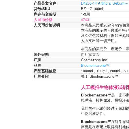
产品英文名称
D4265-14 Artificial Sebum – 
货号/SKU
BZ117-100ml
库存与交货期
1-3周
人民币价格
4743
人民币价格说明
本商品人民币2024年销售
本商品的展示的人民币价格已
及冷链包装材料（例如液氮
人力支出等一切费用。
本商品的美元价、市场价、
国外采购
向厂家直采
厂牌
Chemazone Inc
品牌
Biochemazone™
产品基础信息
1000mL, 100mL, 200mL, 50
厂牌介绍
关于 Biochemazone™
人工模拟生物体液试剂
Biochemazone™
是一家不
拟唾液、模拟尿液、模拟汗
我们的生化试剂经过全面测
生物溶液活性。
Biochemazone™
在科学界
声誉是在市场上取得有利地