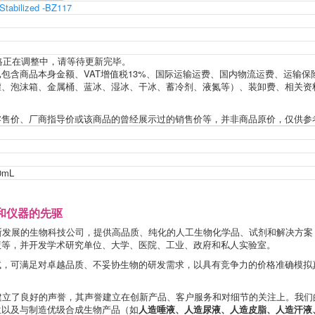
Stabilized -BZ117
价格正在调整中，请等待更新完毕。
包含商品本身金额、VAT增值税13%、国际运输运费、国内物流运费、运输保
罐、泡沫箱、金属桶、蓝冰、湿冰、干冰、蓄冷剂、液氮等）、装卸费、相关资
零售价、厂商指导价或该商品的曾经展示过的销售价等，并非商品原价，仅供参
0mL
和仪器的先驱
断发展的生物科技公司，提供高品质、纯化的人工生物化学品、试剂和解决方案
液等，并开发学术研究单位、大学、医院、工业、政府和私人实验室。
试，可满足对卓越品质、不妥协生物的研发需求，以具有竞争力的价格准确模拟
建立了良好的声誉，其声誉建立在创新产品、客户服务和对细节的关注上。我们
位以及与制造优级合成生物产品（如
人造唾液、人造尿液、人造皮脂、人造汗液