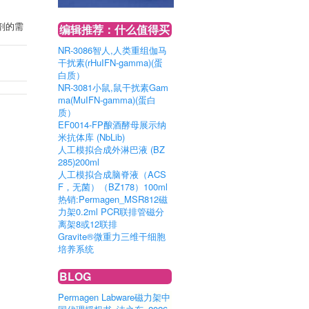
剂的需
编辑推荐：什么值得买
NR-3086智人,人类重组伽马
干扰素(rHuIFN-gamma)(蛋
白质）
NR-3081小鼠,鼠干扰素Gam
ma(MuIFN-gamma)(蛋白
质）
EF0014-FP酿酒酵母展示纳
米抗体库 (NbLib)
人工模拟合成外淋巴液 (BZ
285)200ml
人工模拟合成脑脊液（ACS
F，无菌）（BZ178）100ml
热销:Permagen_MSR812磁
力架0.2ml PCR联排管磁分
离架8或12联排
Gravite®微重力三维干细胞
培养系统
BLOG
Permagen Labware磁力架中