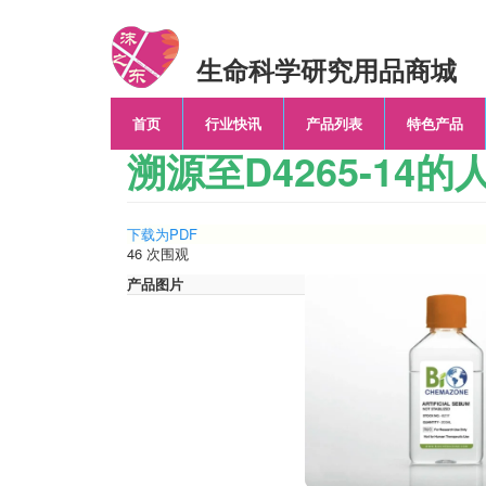
跳
转
到
生命科学研究用品商城
主
要
内
首页
行业快讯
产品列表
特色产品
容
溯源至D4265-14的
下载为PDF
46 次围观
产品图片