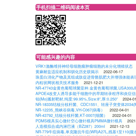
手机扫描二维码阅读本页
可能感兴趣的内容
VRK1激酶维持神经母细胞瘤肿瘤细胞的未分化增殖状态
黄麻耐盐适应机制和驯化历史获揭示
2022-06-17
珠蛋白消化产物及其组成肽促进骨骼肌肥大并增强体能表
内粒状网状相关技术服务
2021-12-21
NR-47743金黄色葡萄球菌亚种.金黄色葡萄球菌,USA300JE
APOE4改变人诱导多能干细胞中的早期转录程序和炎症
钼(Mo)溅射靶材,纯度:99.95%,Size:8”,厚:0.250”
2024-0
NR-18335结核分枝杆菌、CDC1551、转座子突变体2034(M
NR-12235_熊峡谷病毒,VH-C067(病毒）
2022-04-01
NR-43792_结核分枝杆菌,KT-0007(细菌）
2022-04-01
PDMS模具实心微针空心微针模具PMMA微针模具
2021
人造模拟合成内淋巴液（BZ287）200ml
2021-12-13
NR-779牛痘病毒,单克隆抗牛痘(WR)A27L,残基1至110(腹