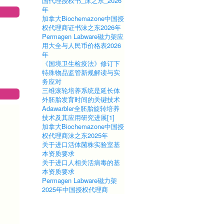
国代理授权书_沫之东_2026
年
加拿大Biochemazone中国授
权代理商证书沫之东2026年
Permagen Labware磁力架应
用大全与人民币价格表2026
年
《国境卫生检疫法》修订下
特殊物品监管新规解读与实
务应对
三维滚轮培养系统是延长体
外胚胎发育时间的关键技术
Adawarbler全胚胎旋转培养
技术及其应用研究进展[1]
加拿大Biochemazone中国授
权代理商沫之东2025年
关于进口活体菌株实验室基
本资质要求
关于进口人相关活病毒的基
本资质要求
Permagen Labware磁力架
2025年中国授权代理商