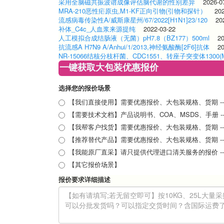
采用全脑磁共振波谱成像评估脑代谢的性别差异
2026-0
MRA-210恶性疟原虫,M1-KF正向引物(引物和探针）
20
流感病毒传染性A/威斯康星州/67/2022[H1N1]23/120
20
补体_C4c_人血浆来源提纯
2022-03-22
人工模拟合成结肠液（无菌）pH7.8（BZ177）500ml
2
抗流感A H7N9 A/Anhui/1/2013,神经氨酸酶[2F6]抗体
2
NR-15066结核分枝杆菌、CDC1551、转座子突变体1300(M
一键获取大包装优惠报价
选择您的报价场景
【我们直接使用】需要优惠报价、大包装规格、货期 -- 
【需要技术文档】产品说明书、COA、MSDS、手册 --
【我帮客户找货】需要优惠报价、大包装规格、货期 -- --
【推荐替代产品】需要优惠报价、大包装规格、货期 -- -
【我能原厂直采】请只提供代理进口清关服务的报价 -- 
【其它报价场景】
报价要求详细描述