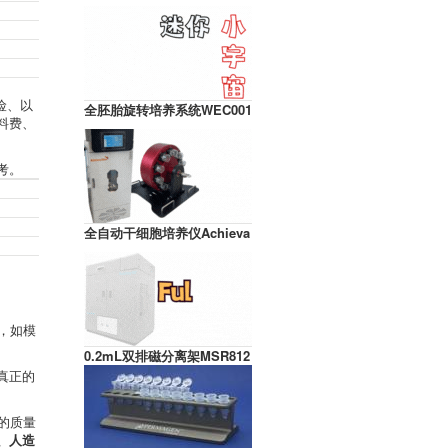
险、以
全胚胎旋转培养系统WEC001
料费、
考。
全自动干细胞培养仪Achieva
，如模
0.2mL双排磁分离架MSR812
真正的
的质量
、人造